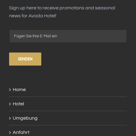
Sign up here to receive promotions and seasonal
news for Avada Hotel!
Alte
Home
Hotel
Umgebung
Anfahrt