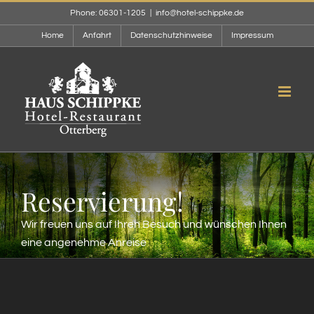
Zum
Phone: 06301-1205
|
info@hotel-schippke.de
Inhalt
Home
Anfahrt
Datenschutzhinweise
Impressum
springen
Reservierung!
Wir freuen uns auf Ihren Besuch und wünschen Ihnen
eine angenehme Anreise